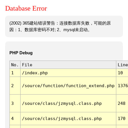
Database Error
(2002) 365建站错误警告：连接数据库失败，可能的原
因：1、数据库密码不对; 2、mysql未启动。
PHP Debug
No.
File
Line
1
/index.php
10
2
/source/function/function_extend.php
1376
3
/source/class/jzmysql.class.php
248
4
/source/class/jzmysql.class.php
170